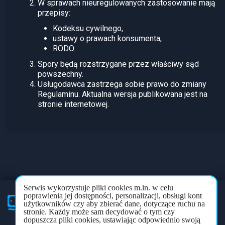
W sprawach nieuregulowanych zastosowanie mają
przepisy:
Kodeksu cywilnego,
ustawy o prawach konsumenta,
RODO.
Spory będą rozstrzygane przez właściwy sąd
powszechny.
Usługodawca zastrzega sobie prawo do zmiany
Regulaminu. Aktualna wersja publikowana jest na
stronie internetowej.
Serwis wykorzystuje pliki cookies m.in. w celu
poprawienia jej dostępności, personalizacji, obsługi kont
użytkowników czy aby zbierać dane, dotyczące ruchu na
Partner
mentoringu
stronie. Każdy może sam decydować o tym czy
dopuszcza pliki cookies, ustawiając odpowiednio swoją
Polityka prywatności
Regulamin
Forum