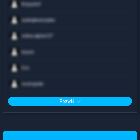
Krzysztof
zyskujbezryzyka
online.alpha127
lysyzz
Erni
noctropolis
Rozwiń