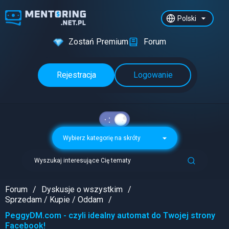
Polski
Zostań Premium
Forum
Rejestracja
Logowanie
Wybierz kategorię na skróty
Wyszukaj interesujące Cię tematy
Forum
Dyskusje o wszystkim
Sprzedam / Kupie / Oddam
PeggyDM.com - czyli idealny automat do Twojej strony
Facebook!