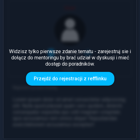
User
Widzisz tylko pierwsze zdanie tematu - zarejestruj sie i
dołącz do mentoringu by brać udział w dyskusji i mieć
dostęp do poradników.
1 Odpowiedź
Leady: 1
Przejdź do rejestracji z refflinku
Napisano przed chwilą
Lorem ipsum dolor sit amet consectetur adipisicing
elit. Nulla quod placeat quam vero quidem, deleniti
consequatur expedita quo odit magnam voluptate
quis accusamus rem omnis atque! Repudiandae
exercitationem accusamus excepturi!