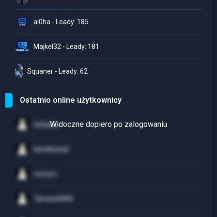
al0ha - Leady: 185
Majkel32 - Leady: 181
Squaner - Leady: 62
Ostatnio online użytkownicy
sirbaton
kamillowad
mvrzvn
Tamara3456