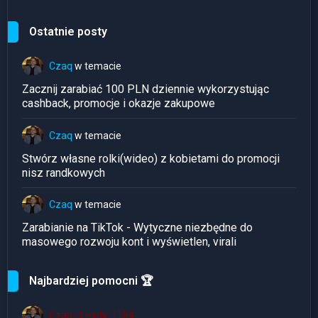
Ostatnie posty
Czaq
w temacie
Zacznij zarabiać 100 PLN dziennie wykorzystując
cashback, promocje i okazje zakupowe
Czaq
w temacie
Stwórz własne rolki(wideo) z kobietami do promocji
nisz randkowych
Czaq
w temacie
Zarabianie na TikTok - Wytyczne niezbędne do
masowego rozwoju kont i wyświetlen, virali
Najbardziej pomocni 🏆
Czaq - Leady: 1184