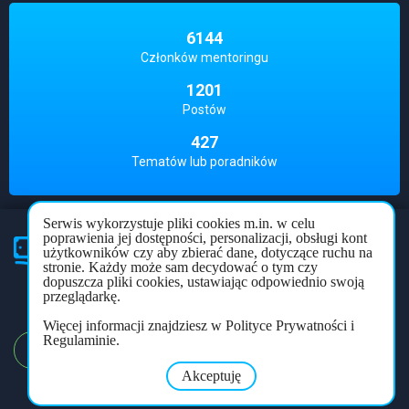
6144
Członków mentoringu
1201
Postów
427
Tematów lub poradników
Serwis wykorzystuje pliki cookies m.in. w celu
poprawienia jej dostępności, personalizacji, obsługi kont
użytkowników czy aby zbierać dane, dotyczące ruchu na
Partner
mentoringu
stronie. Każdy może sam decydować o tym czy
dopuszcza pliki cookies, ustawiając odpowiednio swoją
Polityka prywatności
Regulamin
Forum
przeglądarkę.
Więcej informacji znajdziesz w Polityce Prywatności i
Regulaminie.
REJESTRACJA
LOGOWANIE
Akceptuję
Copyright © 2026
mentoring.net.pl
. All rights reserved.