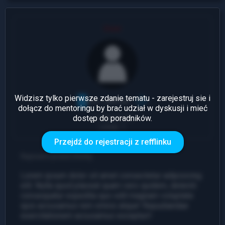
User
Widzisz tylko pierwsze zdanie tematu - zarejestruj sie i
dołącz do mentoringu by brać udział w dyskusji i mieć
dostęp do poradników.
1 Odpowiedź
Leady: 1
Przejdź do rejestracji z refflinku
Napisano przed chwilą
Lorem ipsum dolor sit amet consectetur adipisicing
elit. Nulla quod placeat quam vero quidem, deleniti
consequatur expedita quo odit magnam voluptate
quis accusamus rem omnis atque! Repudiandae
exercitationem accusamus excepturi!