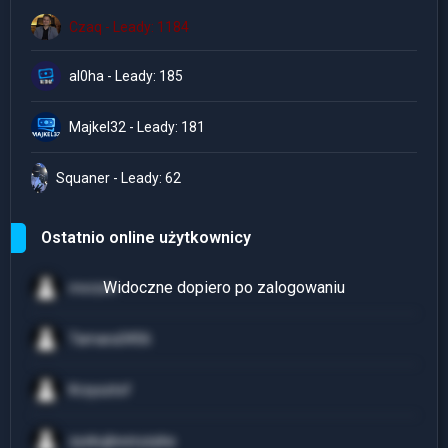
Czaq - Leady: 1184
al0ha - Leady: 185
Majkel32 - Leady: 181
Squaner - Leady: 62
Ostatnio online użytkownicy
mvrzvn
Tamara3456
Krzysztof
zyskujbezryzyka