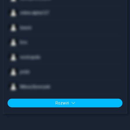
online.alpha127
lysyzz
Erni
noctropolis
jmSit
Milosz.Boreczek
Rozwiń