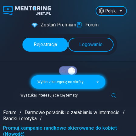
Polski
Zostań Premium
Forum
Rejestracja
Logowanie
Wybierz kategorię na skróty
Wyszukaj interesujące Cię tematy
Forum
Darmowe poradniki o zarabianiu w Internecie
Randki i erotyka
Promuj kampanie randkowe skierowane do kobiet
(Nowość)