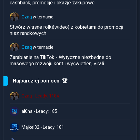
cashback, promocje i okazje zakupowe
Czaq
w temacie
Stwórz własne rolki(wideo) z kobietami do promocji
nisz randkowych
Czaq
w temacie
Zarabianie na TikTok - Wytyczne niezbędne do
masowego rozwoju kont i wyświetlen, virali
Najbardziej pomocni 🏆
Czaq - Leady: 1184
al0ha - Leady: 185
Majkel32 - Leady: 181