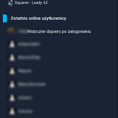
Squaner - Leady: 62
Ostatnio online użytkownicy
Czaq
pinkpumpkin
killzone559pl
Wayzen
Milosz.Boreczek
sirbaton
futuress