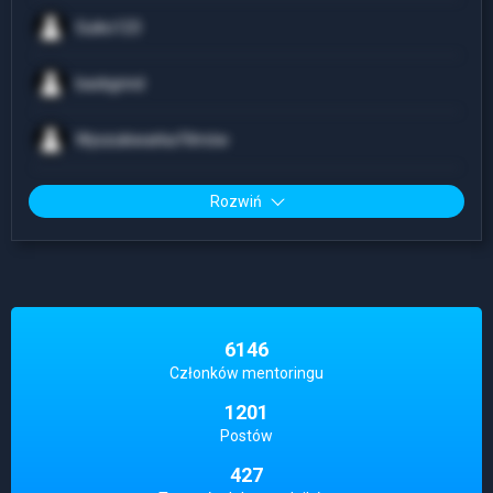
Guiko123
backgrind
Wyszukiwarka Filmów
Rozwiń
6146
Członków mentoringu
1201
Postów
427