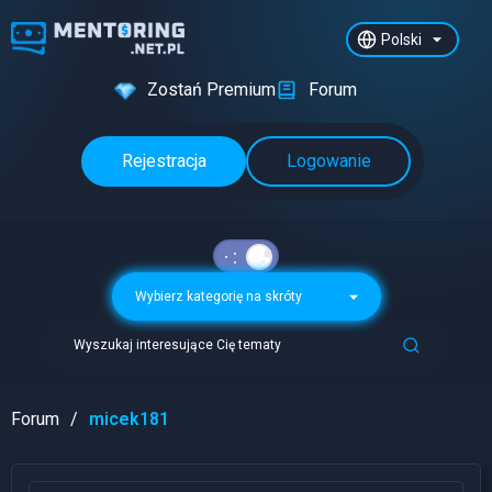
Polski
Zostań Premium
Forum
Rejestracja
Logowanie
Wybierz kategorię na skróty
Wyszukaj interesujące Cię tematy
Forum
micek181