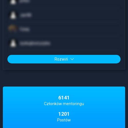
jefkin
Jan98
Czaq
zyskujbezryzyka
Rozwiń
6141
Członków mentoringu
1201
Postów