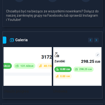
Chciałbyś być na bieżąco ze wszystkimi nowinkami? Dołącz do
naszej zamkniętej grupy na Facebooku lub sprawdź Instagram
i Youtube!
Galeria
Dlaszy progres
Dniówka
~