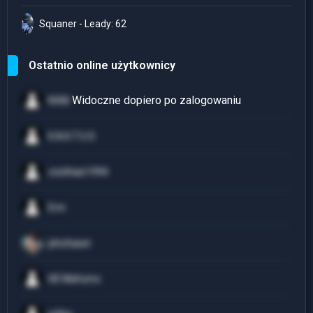
Squaner - Leady: 62
Ostatnio online użytkownicy
NVM
K.A.K.T.U.S
cristhian1994
Erni
plnchaser
HE Mafumo