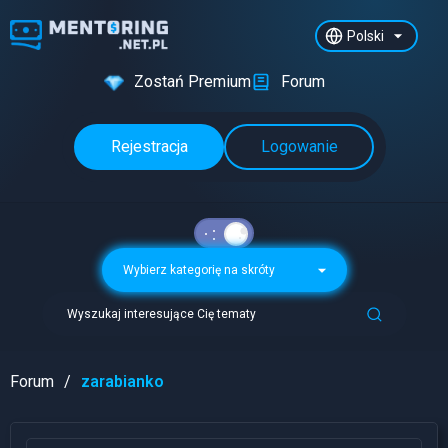
Polski
Zostań Premium
Forum
Rejestracja
Logowanie
Wybierz kategorię na skróty
Wyszukaj interesujące Cię tematy
Forum
zarabianko