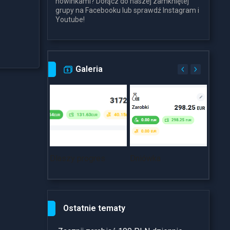
nowinkami? Dołącz do naszej zamkniętej
grupy na Facebooku lub sprawdź Instagram i
Youtube!
Galeria
Dlaszy progres
Dniówka
~18k
Ostatnie tematy