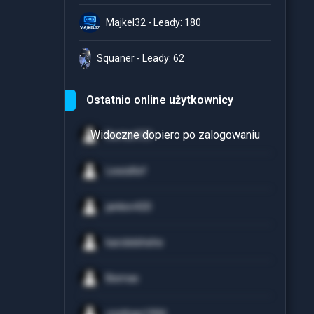
Majkel32 - Leady: 180
Squaner - Leady: 62
Ostatnio online użytkownicy
Bartas933
LewisKef
jankev420
karolelehehe
Bismas