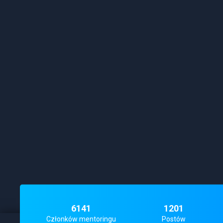
6141
1201
Członków mentoringu
Postów