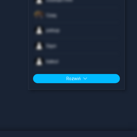
cristhian1994
Czaq
patsup
Squn
baleut
Rozwiń