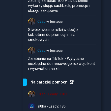
Zacznij zarabiać 100 PLN dziennie
wykorzystując cashback, promocje i
okazje zakupowe
Czaq
w temacie
Stwórz własne rolki(wideo) z
kobietami do promocji nisz
randkowych
Czaq
w temacie
Zarabianie na TikTok - Wytyczne
niezbędne do masowego rozwoju kont
i wyświetlen, virali
Najbardziej pomocni 🏆
Czaq - Leady: 1183
al0ha - Leady: 185