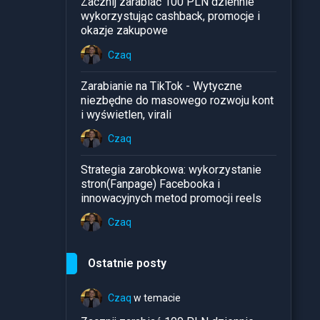
Zacznij zarabiać 100 PLN dziennie
wykorzystując cashback, promocje i
okazje zakupowe
Czaq
Zarabianie na TikTok - Wytyczne
niezbędne do masowego rozwoju kont
i wyświetlen, virali
Czaq
Strategia zarobkowa: wykorzystanie
stron(Fanpage) Facebooka i
innowacyjnych metod promocji reels
Czaq
Ostatnie posty
Czaq
w temacie