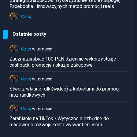
Strategia zarobkowa: wykorzystanie stron(Fanpage)
Facebooka i innowacyjnych metod promocji reels
Czaq
Ostatnie posty
Czaq
w temacie
Zacznij zarabiać 100 PLN dziennie wykorzystując
cashback, promocje i okazje zakupowe
Czaq
w temacie
Stwórz własne rolki(wideo) z kobietami do promocji
nisz randkowych
Czaq
w temacie
Zarabianie na TikTok - Wytyczne niezbędne do
masowego rozwoju kont i wyświetlen, virali