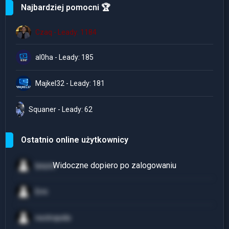
Najbardziej pomocni 🏆
Czaq - Leady: 1184
al0ha - Leady: 185
Majkel32 - Leady: 181
Squaner - Leady: 62
Ostatnio online użytkownicy
lysyzz
Erni
noctropolis