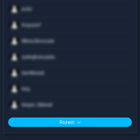
jmSit
Krzysztof
Milosz.Boreczek
zyskujbezryzyka
kamillowad
king
Kacper_Mylead
Rozwiń