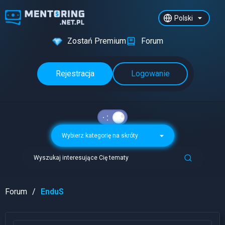
Polski
Zostań Premium
Forum
Rejestracja
Logowanie
Wybierz kategorię na skróty
Wyszukaj interesujące Cię tematy
Forum
EnduS