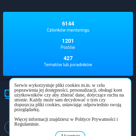
6144
Członków mentoringu
1201
Postów
427
Tematów lub poradników
Serwis wykorzystuje pliki cookies m.in. w celu
poprawienia jej dostępności, personalizacji, obsługi kont
użytkowników czy aby zbierać dane, dotyczące ruchu na
Partner
mentoringu
stronie. Każdy może sam decydować o tym czy
dopuszcza pliki cookies, ustawiając odpowiednio swoją
Polityka prywatności
Regulamin
Forum
przeglądarkę.
Więcej informacji znajdziesz w Polityce Prywatności i
Regulaminie.
REJESTRACJA
LOGOWANIE
Akceptuję